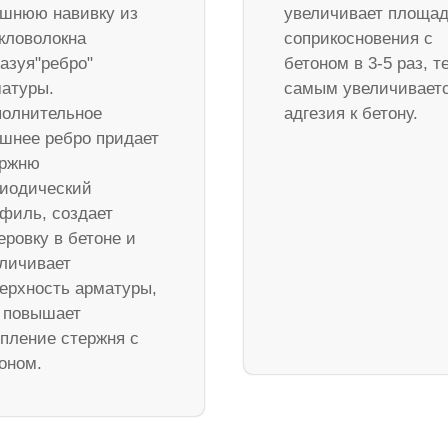
шнюю навивку из
увеличивает площа
кловолокна
соприкосновения с
азуя"ребро"
бетоном в 3-5 раз, т
атуры.
самым увеличивает
олнительное
адгезия к бетону.
шнее ребро придает
ержню
иодический
филь, создает
еровку в бетоне и
личивает
ерхность арматуры,
 повышает
пление стержня с
оном.