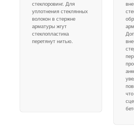
стеклоровинг. Для
вне
уплотнения стеклянных
сте
волокон в стержне
обр
арматуры жгут
арм
стеклопластика
Доп
перетянут нитью.
вне
ст
пер
про
анк
уве
пов
что
сце
бет