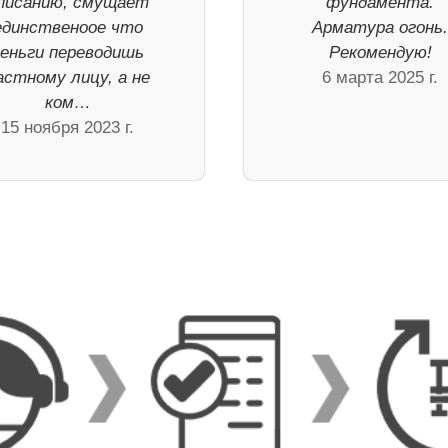
писанию, смущает
фундамента.
единственоое что
Арматура огонь
деньги переводишь
Рекомендую!
астному лицу, а не
6 марта 2025 г.
ком…
15 ноября 2023 г.