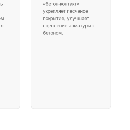
дь
«бетон-контакт»
укрепляет песчаное
ем
покрытие, улучшает
ся
сцепление арматуры с
бетоном.