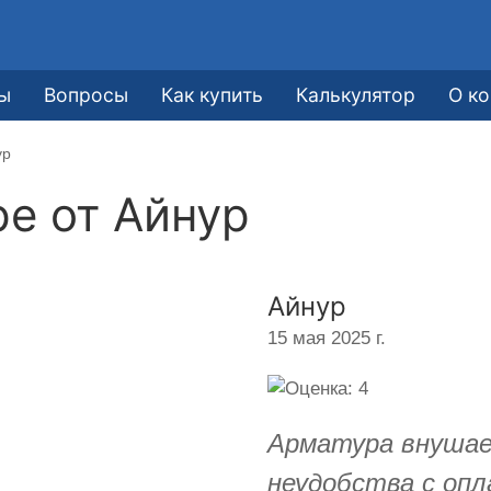
ы
Вопросы
Как купить
Калькулятор
О к
ур
ре от
Айнур
Айнур
15 мая 2025 г.
Арматура внушае
неудобства с оп