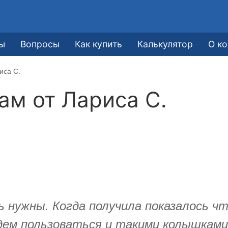
ы
Вопросы
Как купить
Калькулятор
О к
иса С.
кам от
Лариса С.
ь нужны. Когда получила показалось чт
дем пользоваться и такими колышками,