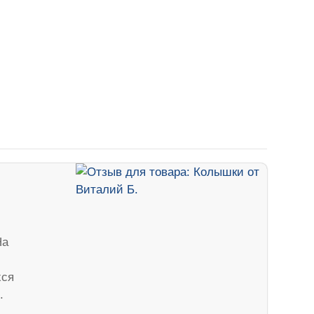
На
хся
.