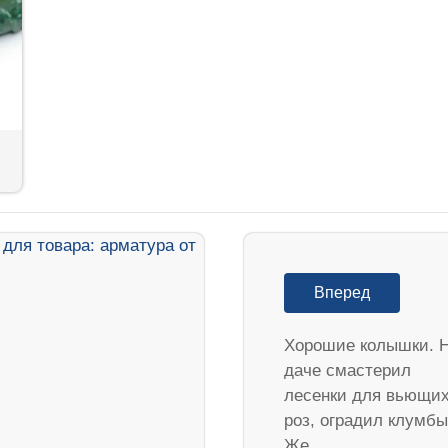
Вперед
Хорошие колышки. 
даче смастерил
лесенки для вьющи
роз, оградил клумбы
Же…