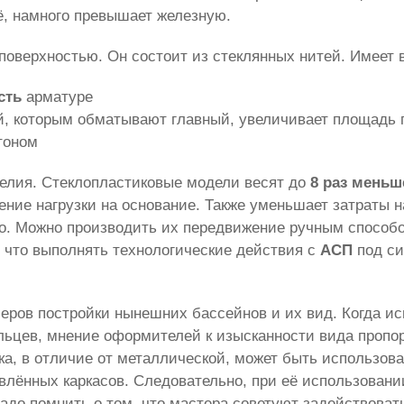
ё, намного превышает железную.
поверхностью. Он состоит из стеклянных нитей. Имеет в
сть
арматуре
, которым обматывают главный, увеличивает площадь 
тоном
делия. Стеклопластиковые модели весят до
8 раз меньш
ие нагрузки на основание. Также уменьшает затраты на
но. Можно производить их передвижение ручным спосо
, что выполнять технологические действия с
АСП
под си
еров постройки нынешних бассейнов и их вид. Когда ис
ельцев, мнение оформителей к изысканности вида про
ка, в отличие от металлической, может быть использов
лённых каркасов. Следовательно, при её использовани
Надо помнить о том, что мастера советуют задействоват