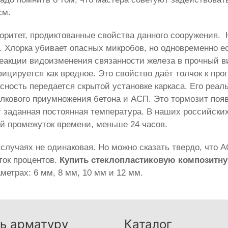
см.
оритет, продиктованные свойства данного сооружения.
. Хлорка убивает опасных микробов, но одновременно е
еакции видоизменения связанности железа в прочный в
ицируется как вредное. Это свойство даёт толчок к про
ность передается скрытой установке каркаса. Его реал
олкового приумножения бетона и АСП. Это тормозит по
т заданная постоянная температура. В наших российск
ый промежуток времени, меньше 24 часов.
случаях не одинаковая. Но можно сказать твердо, что 
ток процентов.
Купить стеклопластиковую композитн
етрах: 6 мм, 8 мм, 10 мм и 12 мм.
ь арматуру
Каталог