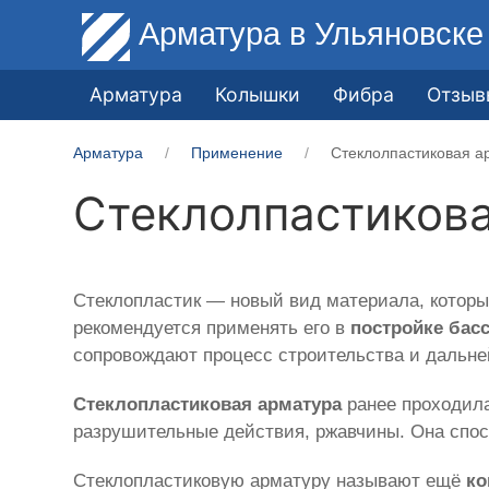
Арматура
в Ульяновске
Арматура
Колышки
Фибра
Отзыв
Арматура
Применение
Стеклолпастиковая а
Стеклолпастикова
Стеклопластик — новый вид материала, котор
рекомендуется применять его в
постройке бас
сопровождают процесс строительства и дальн
Стеклопластиковая арматура
ранее проходила
разрушительные действия, ржавчины. Она спос
Стеклопластиковую арматуру называют ещё
ко