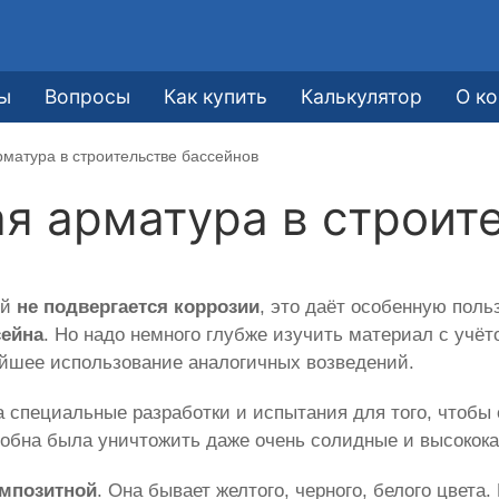
ы
Вопросы
Как купить
Калькулятор
О к
рматура в строительстве бассейнов
я арматура в строит
ый
не подвергается коррозии
, это даёт особенную поль
сейна
. Но надо немного глубже изучить материал с учё
ейшее использование аналогичных возведений.
 специальные разработки и испытания для того, чтобы
обна была уничтожить даже очень солидные и высокока
мпозитной
. Она бывает желтого, черного, белого цвет