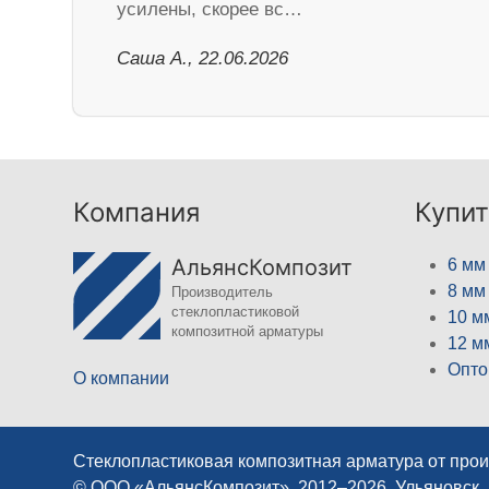
усилены, скорее вс…
Саша А., 22.06.2026
Компания
Купит
АльянсКомпозит
6 мм
8 мм
Производитель
стеклопластиковой
10 м
композитной арматуры
12 м
Опто
О компании
Стеклопластиковая композитная арматура от про
© ООО «АльянсКомпозит», 2012–2026, Ульяновск