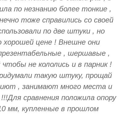
ила по незнанию более тонкие ,
онечно тоже справились со своей
спользовали по две штуки , но
 хорошей цене ! Внешне они
 презентабельные , шершавые ,
 чтобы не кололись и в парник !
придумали такую штуку, прощай
ниют , занимают много места и
!!!Для сравнения положила опору
10 мм, купленные в прошлом