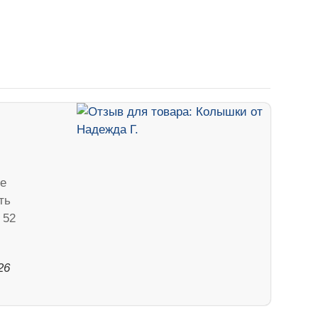
е
ть
 52
26