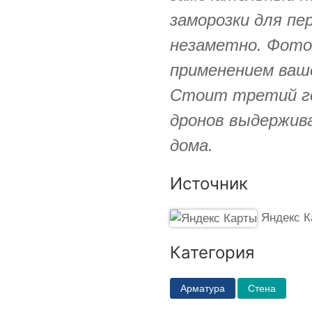
заморозки для пе
незаметно. Фото
применением ваш
Стоит третий го
дронов выдержив
дома.
Источник
Яндекс К
Категория
Арматура
Стена