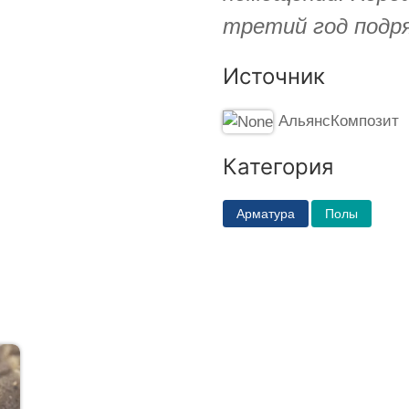
третий год подря
Источник
АльянсКомпозит
Категория
Арматура
Полы