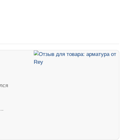
лся
д…